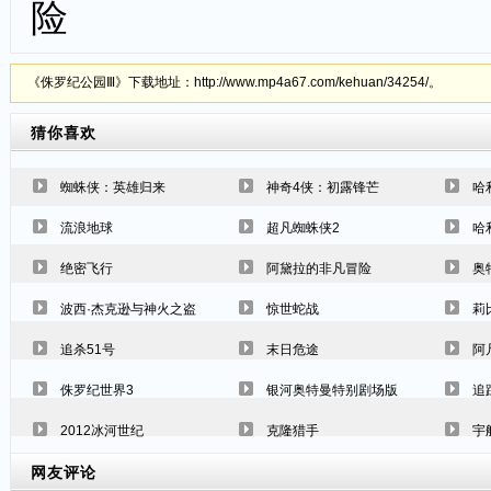
险
《侏罗纪公园Ⅲ》下载地址：http://www.mp4a67.com/kehuan/34254/。
猜你喜欢
蜘蛛侠：英雄归来
神奇4侠：初露锋芒
哈
流浪地球
超凡蜘蛛侠2
哈
绝密飞行
阿黛拉的非凡冒险
奥
波西·杰克逊与神火之盗
惊世蛇战
莉
追杀51号
末日危途
阿
侏罗纪世界3
银河奥特曼特别剧场版
追
2012冰河世纪
克隆猎手
宇
网友评论