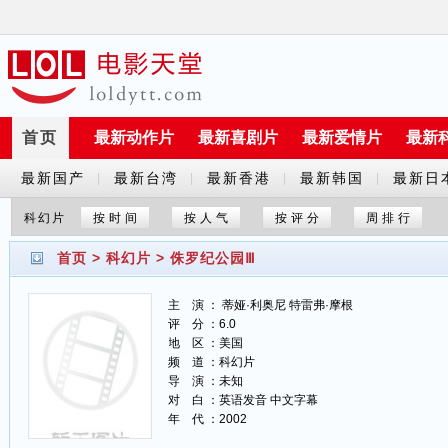
首页
最新动作片
最新喜剧片
最新爱情片
最新
最新国产
最新台湾
最新香港
最新韩国
最新日
|
|
|
|
剧
剧
剧
剧
剧
科幻片
按时间
按人气
按评分
周排行
首页
>
科幻片
>
侏罗纪公园Ⅲ
主 演 ： 蒂娅·利奥尼 特雷弗·摩根
评 分 ：6.0
地 区 ：美国
频 道 ：科幻片
导 演 ：未知
对 白 ：英语发音 中文字幕
年 代 ：2002