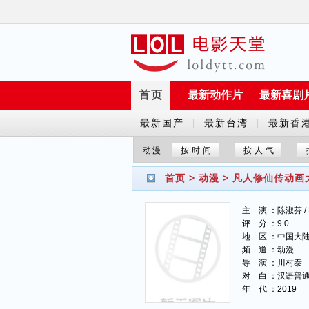
首页
最新动作片
最新喜剧
最新国产
最新台湾
最新香
|
|
剧
剧
剧
动漫
按时间
按人气
首页
>
动漫
>
凡人修仙传动画
主 演 ：陈淑芬 / S
评 分 ：9.0
地 区 ：中国大
频 道 ：动漫
导 演 ：川村泰
对 白 ：汉语普
年 代 ：2019