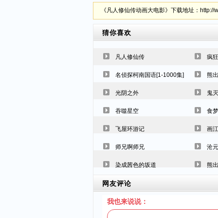
《凡人修仙传动画大电影》下载地址：http://www.mp
猜你喜欢
凡人修仙传
疯狂
名侦探柯南国语[1-1000集]
熊
光阴之外
鬼灭
吞噬星空
食
飞屋环游记
画
师兄啊师兄
沧
染成茜色的坂道
熊
网友评论
我也来说说：