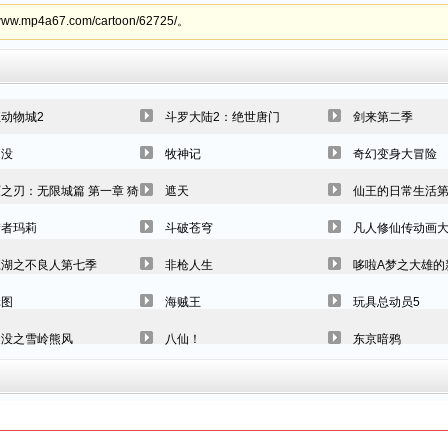
4a67.com/cartoon/62725/。
动物城2
斗罗大陆2：绝世唐门
剑来第二季
出没
牧神记
奇幻变身大冒险
之刃：无限城篇 第一章 猗窝座再袭
遮天
仙王的日常生活
梦者玛莉
斗破苍穹
凡人修仙传动画
江湖之不良人第七季
非枪人生
哆啦A梦之大雄的
元图
海贼王
玩具总动员5
出没之雪岭熊风
八仙！
东京暗鸦