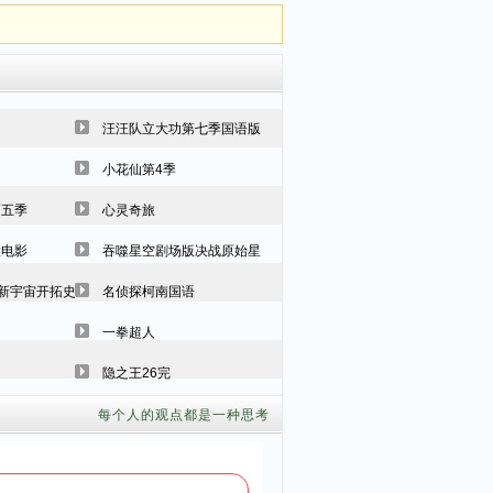
汪汪队立大功第七季国语版
小花仙第4季
第五季
心灵奇旅
大电影
吞噬星空剧场版决战原始星
新宇宙开拓史2009剧场版
名侦探柯南国语
一拳超人
隐之王26完
每个人的观点都是一种思考