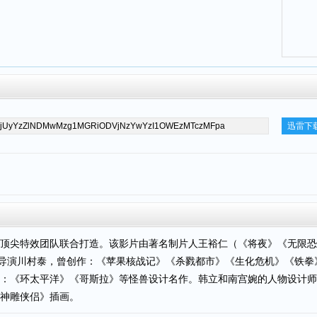
迅雷下
顶尖特效团队联合打造。该影片由著名制片人王裕仁（《将夜》《无限恐
动画导演川村泰，曾创作：《苹果核战记》《杀戮都市》《生化危机》《铁拳》等
：《环太平洋》《哥斯拉》等怪兽设计名作。韩立和南宫婉的人物设计师
神雕侠侣》插画。