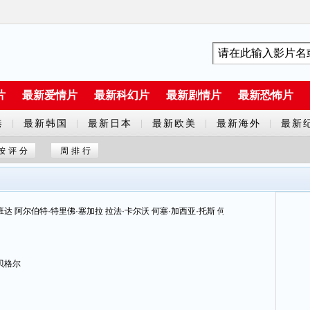
片
最新爱情片
最新科幻片
最新剧情片
最新恐怖片
港
最新韩国
最新日本
最新欧美
最新海外
最新
|
|
|
|
|
剧
剧
剧
剧
片
按评分
周排行
班达 阿尔伯特·特里佛·塞加拉 拉法·卡尔沃 何塞·加西亚·托斯 何塞·路易斯·梅地亚维拉
贝格尔