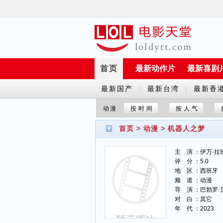
首页
最新动作片
最新喜剧
最新国产
最新台湾
最新香
|
|
剧
剧
剧
动漫
按时间
按人气
首页
>
动漫
>
机器人之梦
主 演 ：伊万·拉
评 分 ：5.0
地 区 ：西班牙
频 道 ：动漫
导 演 ：巴勃罗·
对 白 ：其它
年 代 ：2023