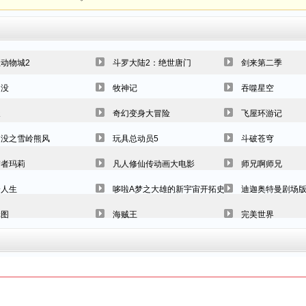
动物城2
斗罗大陆2：绝世唐门
剑来第二季
出没
牧神记
吞噬星空
天
奇幻变身大冒险
飞屋环游记
出没之雪岭熊风
玩具总动员5
斗破苍穹
梦者玛莉
凡人修仙传动画大电影
师兄啊师兄
枪人生
哆啦A梦之大雄的新宇宙开拓史2009剧场版
迪迦奥特曼剧场版
元图
海贼王
完美世界