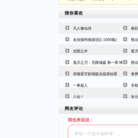
猜你喜欢
凡人修仙传
疯狂
名侦探柯南国语[1-1000集]
熊
光阴之外
遮
鬼灭之刃：无限城篇 第一章 猗窝座再袭
熊
吞噬星空剧场版决战原始星
食
一拳超人
非
八仙！
沧
网友评论
我也来说说：